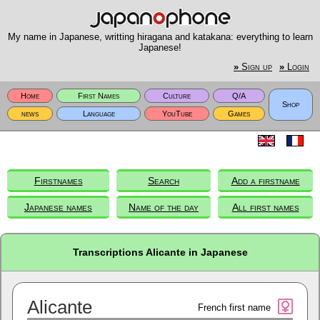
My name in Japanese, writting hiragana and katakana: everything to learn
Japanese!
»
Sign up
»
Login
Home
First Names
Culture
Q/A
Shop
news
Language
YouTube
Games
Firstnames
Search
Add a firstname
Japanese names
Name of the day
All first names
Transcriptions Alicante in Japanese
Alicante
French first name