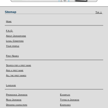
Sitemap
Top △
Home
F.A.Q.
About Japanophone
Legal Conditions
Your profile
First Names
Search for a first name
Add a first name
All the first names
Language
Pronounce Japanese
Examples
Read Japanese
Typing in Japanese
Drawing characters
Exercises