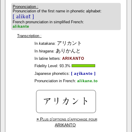
Prononciation :
Pronunciation of the first name in phonetic alphabet:
[ alikɑ̃t ]
French pronunciation in simplified French:
alikante
Transcription :
アリカント
In
katakana
:
ありかんと
In
hiragana
:
In latine letters:
ARIKANTO
Fidelity Level:
93.3
%
[ aɽikaɴto ]
Japanese phonetics:
Pronunciation in French:
alikane.to
»
Plus d'options d'affichage pour
ARIKANTO