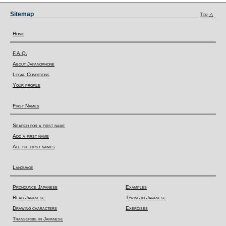
Sitemap
Top △
Home
F.A.Q.
About Japanophone
Legal Conditions
Your profile
First Names
Search for a first name
Add a first name
All the first names
Language
Pronounce Japanese
Examples
Read Japanese
Typing in Japanese
Drawing characters
Exercises
Transcribe in Japanese