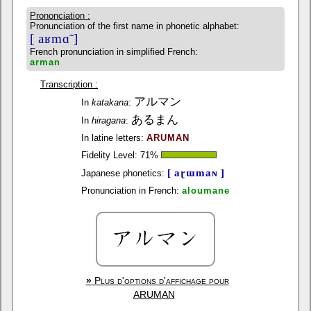
Prononciation :
Pronunciation of the first name in phonetic alphabet:
[ aʁmɑ̃ ]
French pronunciation in simplified French:
arman
Transcription :
アルマン
In
katakana
:
あるまん
In
hiragana
:
In latine letters:
ARUMAN
Fidelity Level:
71
%
[ aɽɯmaɴ ]
Japanese phonetics:
Pronunciation in French:
aloumane
»
Plus d'options d'affichage pour
ARUMAN