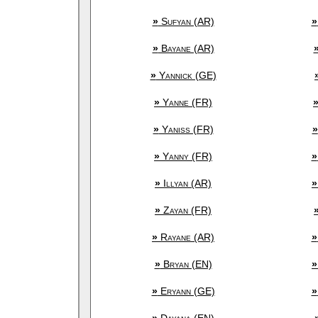
»
Sufyan (AR)
»
»
Bayane (AR)
»
Yannick (GE)
»
Yanne (FR)
»
Yaniss (FR)
»
»
Yanny (FR)
»
»
Illyan (AR)
»
»
Zayan (FR)
»
Rayane (AR)
»
»
Bryan (EN)
»
»
Eryann (GE)
»