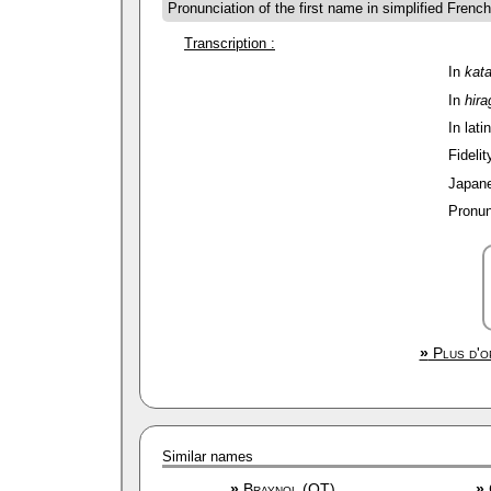
Pronunciation of the first name in simplified Frenc
Transcription :
In
kat
In
hir
In lati
Fidelit
Japane
Pronun
»
Plus d'op
Similar names
»
Braynol (OT)
»