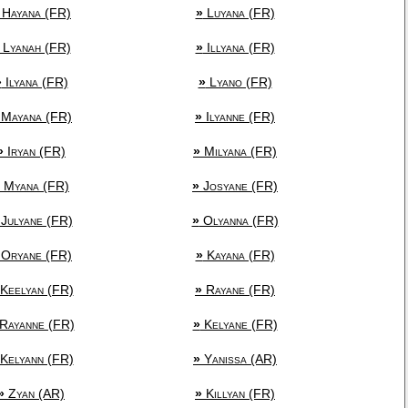
Hayana (FR)
»
Luyana (FR)
Lyanah (FR)
»
Illyana (FR)
»
Ilyana (FR)
»
Lyano (FR)
Mayana (FR)
»
Ilyanne (FR)
»
Iryan (FR)
»
Milyana (FR)
Myana (FR)
»
Josyane (FR)
Julyane (FR)
»
Olyanna (FR)
Oryane (FR)
»
Kayana (FR)
Keelyan (FR)
»
Rayane (FR)
Rayanne (FR)
»
Kelyane (FR)
Kelyann (FR)
»
Yanissa (AR)
»
Zyan (AR)
»
Killyan (FR)