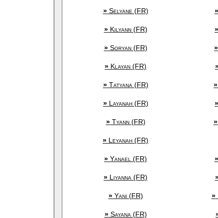
»
Selyane (FR)
»
Kilyann (FR)
»
Soryan (FR)
»
»
Klayan (FR)
»
Tatyana (FR)
»
»
Layanah (FR)
»
Tyann (FR)
»
»
Leyanah (FR)
»
Yanael (FR)
»
Liyanna (FR)
»
Yani (FR)
»
»
Sayana (FR)