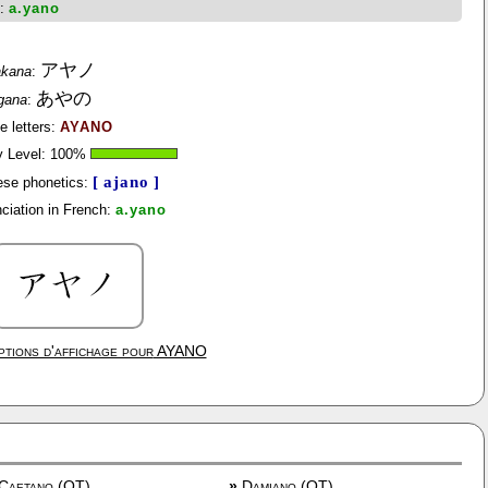
h:
a.yano
アヤノ
akana
:
あやの
agana
:
ne letters:
AYANO
y Level:
100
%
[ ajano ]
se phonetics:
ciation in French:
a.yano
tions d'affichage pour
AYANO
Caetano (OT)
»
Damiano (OT)