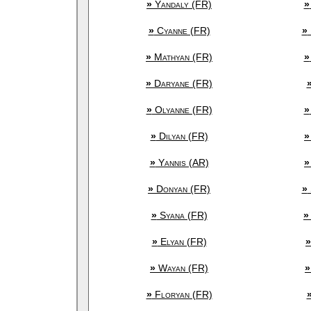
»
Yandaly (FR)
»
»
Cyanne (FR)
»
»
Mathyan (FR)
»
»
Daryane (FR)
»
Olyanne (FR)
»
»
Dilyan (FR)
»
»
Yannis (AR)
»
»
Donyan (FR)
»
»
Syana (FR)
»
»
Elyan (FR)
»
»
Wayan (FR)
»
»
Floryan (FR)