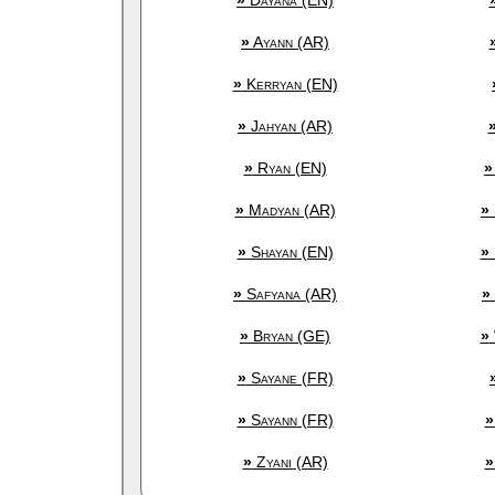
»
Dayana (EN)
»
Ayann (AR)
»
Kerryan (EN)
»
Jahyan (AR)
»
Ryan (EN)
»
»
Madyan (AR)
»
»
Shayan (EN)
»
»
Safyana (AR)
»
»
Bryan (GE)
»
»
Sayane (FR)
»
Sayann (FR)
»
»
Zyani (AR)
»