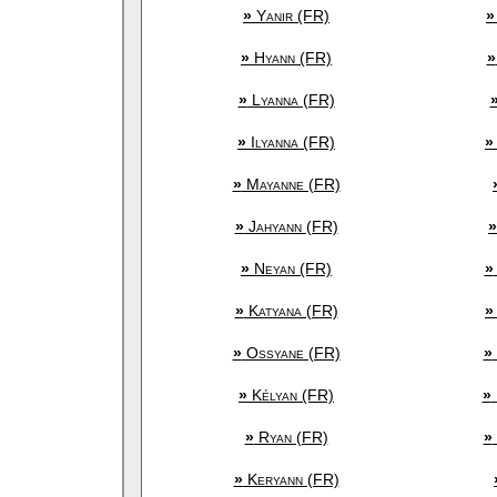
»
Yanir (FR)
»
»
Hyann (FR)
»
»
Lyanna (FR)
»
Ilyanna (FR)
»
»
Mayanne (FR)
»
Jahyann (FR)
»
»
Neyan (FR)
»
»
Katyana (FR)
»
»
Ossyane (FR)
»
»
Kélyan (FR)
»
»
Ryan (FR)
»
»
Keryann (FR)