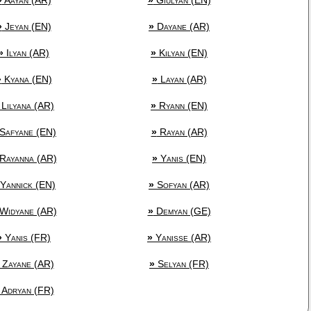
»
Aayan (AR)
»
Giulyan (EN)
»
Jeyan (EN)
»
Dayane (AR)
»
Ilyan (AR)
»
Kilyan (EN)
»
Kyana (EN)
»
Layan (AR)
Lilyana (AR)
»
Ryann (EN)
Safyane (EN)
»
Rayan (AR)
Rayanna (AR)
»
Yanis (EN)
Yannick (EN)
»
Sofyan (AR)
Widyane (AR)
»
Demyan (GE)
»
Yanis (FR)
»
Yanisse (AR)
Zayane (AR)
»
Selyan (FR)
Adryan (FR)