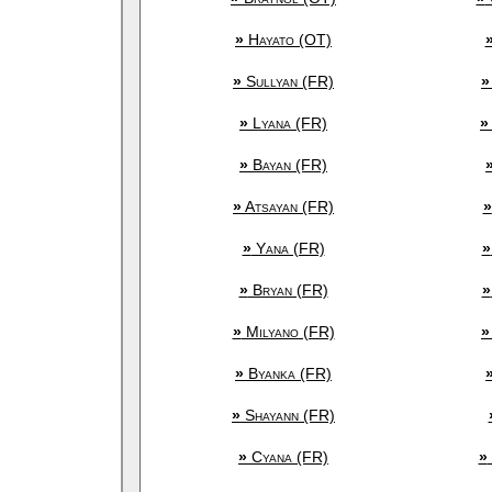
»
Hayato (OT)
»
Sullyan (FR)
»
»
Lyana (FR)
»
»
Bayan (FR)
»
Atsayan (FR)
»
»
Yana (FR)
»
»
Bryan (FR)
»
»
Milyano (FR)
»
»
Byanka (FR)
»
Shayann (FR)
»
Cyana (FR)
»