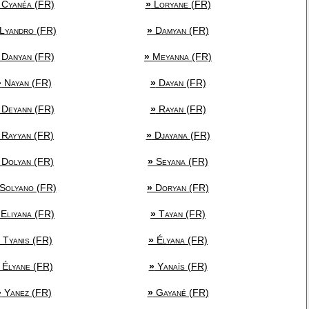
Cyanéa (FR)
»
Loryane (FR)
Lyandro (FR)
»
Damyan (FR)
Danyan (FR)
»
Meyanna (FR)
»
Nayan (FR)
»
Dayan (FR)
Deyann (FR)
»
Rayan (FR)
Rayyan (FR)
»
Djayana (FR)
Dolyan (FR)
»
Seyana (FR)
Solyano (FR)
»
Doryan (FR)
Eliyana (FR)
»
Tayan (FR)
Tyanis (FR)
»
Élyana (FR)
Élyane (FR)
»
Yanaïs (FR)
»
Yanez (FR)
»
Gayané (FR)