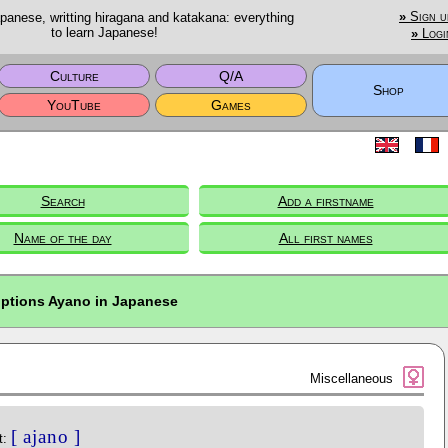
anese, writting hiragana and katakana: everything
»
Sign u
to learn Japanese!
»
Logi
Culture
Q/A
Shop
YouTube
Games
Search
Add a firstname
Name of the day
All first names
iptions Ayano in Japanese
Miscellaneous
[ ajano ]
t: