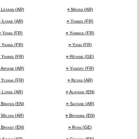
Leyann (AR)
»
Mayan (AR)
»
Ilyane (AR)
»
Yannig (FR)
»
Yanni (FR)
»
Yannick (FR)
»
Yanna (FR)
»
Yann (FR)
Yannis (FR)
»
Réyane (GE)
Aryane (AR)
»
Yanory (FR)
Ylyana (FR)
»
Keyan (AR)
»
Lyana (AR)
»
Alhyana (EN)
Brayan (EN)
»
Saiyane (AR)
Wilyan (AR)
»
Bryanna (EN)
Bryant (EN)
»
Ryan (GE)