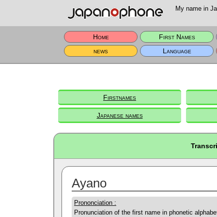
My name in Jap
Home
First Names
news
Language
Firstnames
Japanese names
Transcr
Ayano
Prononciation :
Pronunciation of the first name in phonetic alphabe