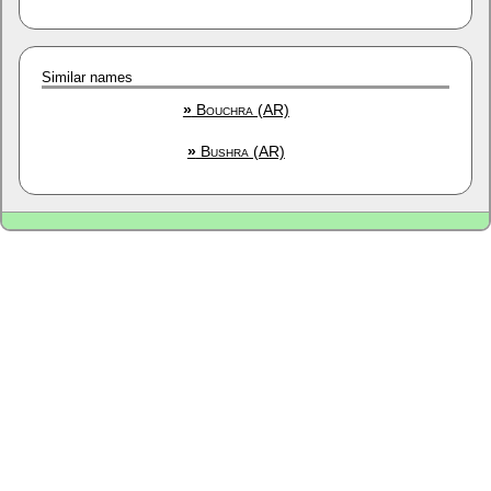
Similar names
»
Bouchra (AR)
»
Bushra (AR)