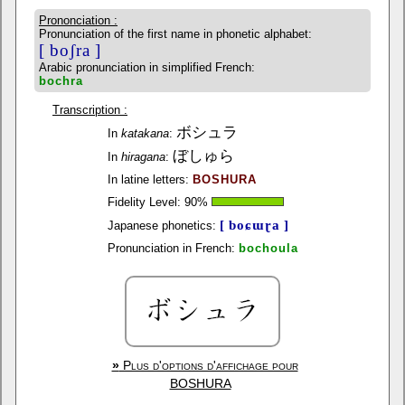
Prononciation :
Pronunciation of the first name in phonetic alphabet:
[ boʃra ]
Arabic pronunciation in simplified French:
bochra
Transcription :
ボシュラ
In
katakana
:
ぼしゅら
In
hiragana
:
In latine letters:
BOSHURA
Fidelity Level:
90
%
[ boɕɯɽa ]
Japanese phonetics:
Pronunciation in French:
bochoula
»
Plus d'options d'affichage pour
BOSHURA