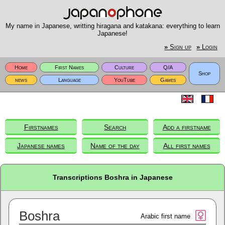
My name in Japanese, writting hiragana and katakana: everything to learn
Japanese!
»
Sign up
»
Login
Home
First Names
Culture
Q/A
Shop
news
Language
YouTube
Games
Firstnames
Search
Add a firstname
Japanese names
Name of the day
All first names
Transcriptions Boshra in Japanese
Boshra
Arabic first name