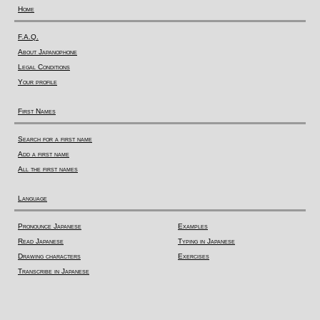
Home
F.A.Q.
About Japanophone
Legal Conditions
Your profile
First Names
Search for a first name
Add a first name
All the first names
Language
Pronounce Japanese
Examples
Read Japanese
Typing in Japanese
Drawing characters
Exercises
Transcribe in Japanese