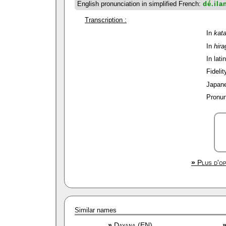
English pronunciation in simplified French:
dé.ila
Transcription :
In
kat
In
hir
In lati
Fidelit
Japane
Pronun
»
Plus d'op
Similar names
»
Dayana (EN)