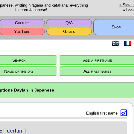
anese, writting hiragana and katakana: everything
»
Sign u
to learn Japanese!
»
Logi
Culture
Q/A
Shop
YouTube
Games
Search
Add a firstname
Name of the day
All first names
iptions Daylan in Japanese
English first name
[ deɪlan ]
t: