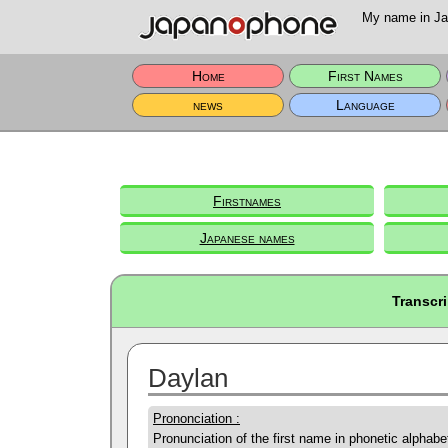
My name in Jap
Home
First Names
news
Language
Firstnames
Japanese names
Transcr
Daylan
Prononciation :
Pronunciation of the first name in phonetic alphabe