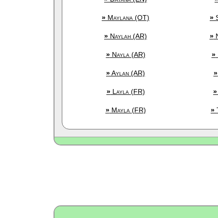
»
Maylana (OT)
»
S
»
Naylah (AR)
»
N
»
Nayla (AR)
»
»
Aylan (AR)
»
»
Layla (FR)
»
»
Mayla (FR)
»
T