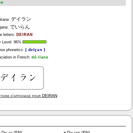
ne
デイラン
akana
:
でいらん
agana
:
ne letters:
DEIRAN
y Level:
96
%
[ deiɽaɴ ]
se phonetics:
ciation in French:
dé.ilane
tions d'affichage pour
DEIRAN
»
Dylan (EN)
»
Dylane (EN)