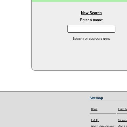
New Search
Enter a name:
Search for composite name.
Sitemap
Home
First 
F.A.Q.
Search
About Japanophone
Add a f