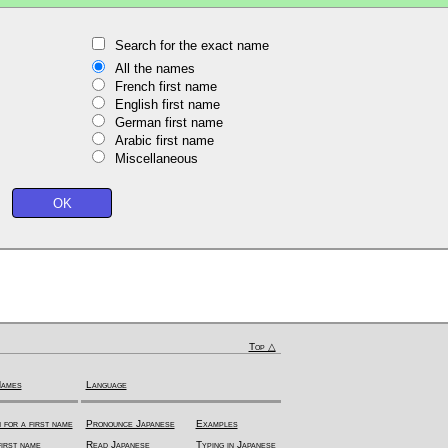
Search for the exact name
All the names
French first name
English first name
German first name
Arabic first name
Miscellaneous
Top △
Names
Language
 for a first name
Pronounce Japanese
Examples
irst name
Read Japanese
Typing in Japanese