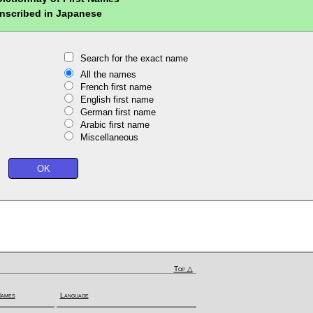
nscribed in Japanese
Search for the exact name
All the names
French first name
English first name
German first name
Arabic first name
Miscellaneous
Top △
Names
Language