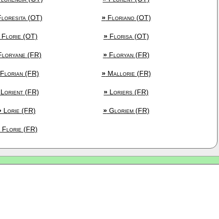
loresita (OT)
»
Floriano (OT)
Florie (OT)
»
Florisa (OT)
loryane (FR)
»
Floryan (FR)
Florian (FR)
»
Mallorie (FR)
Lorient (FR)
»
Loriers (FR)
»
Lorie (FR)
»
Gloriem (FR)
Florie (FR)