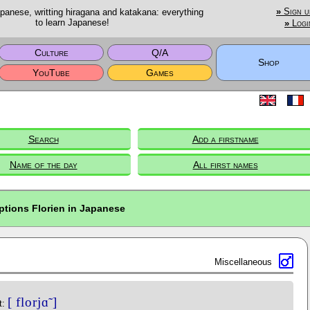
anese, writting hiragana and katakana: everything
»
Sign u
to learn Japanese!
»
Logi
Culture
Q/A
Shop
YouTube
Games
Search
Add a firstname
Name of the day
All first names
ptions Florien in Japanese
Miscellaneous
[ florjɑ̃ ]
t: