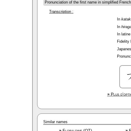
Pronunciation of the first name in simplified Frenc
Transcription :
In
kata
In
hirag
In latine
Fidelity
Japanes
Pronunci
»
Plus d'opti
Similar names
»
Floraldine (OT)
»
F