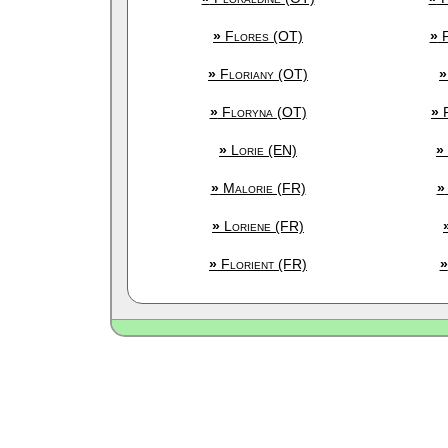
»
Flores (OT)
»
F
»
Floriany (OT)
»
»
Floryna (OT)
»
F
»
Lorie (EN)
»
»
Malorie (FR)
»
»
Loriene (FR)
»
Florient (FR)
»