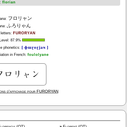
h:
florian
フロリャン
kana
:
ふろりゃん
ana
:
 letters:
FURORYAN
 Level:
87.9
%
[ ɸɯɽoɽjaɴ ]
e phonetics:
ation in French:
foulolyane
ons d'affichage pour
FURORYAN
lorencia (OT)
»
Florent (OT)