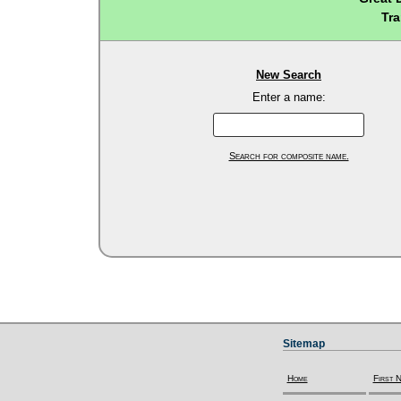
Tra
New Search
Enter a name:
Search for composite name.
Sitemap
Home
First 