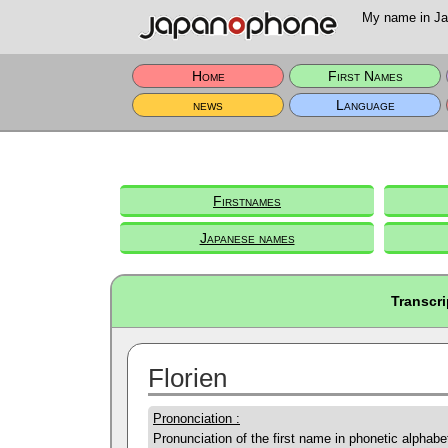
My name in Jap
Home
First Names
news
Language
Firstnames
Japanese names
Transcri
Florien
Prononciation :
Pronunciation of the first name in phonetic alphabe