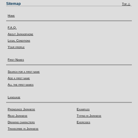
Sitemap
Top △
Home
F.A.Q.
About Japanophone
Legal Conditions
Your profile
First Names
Search for a first name
Add a first name
All the first names
Language
Pronounce Japanese
Examples
Read Japanese
Typing in Japanese
Drawing characters
Exercises
Transcribe in Japanese