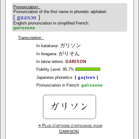
Prononciation :
Pronunciation of the first name in phonetic alphabet:
[ gɑɹɪsɔn ]
English pronunciation in simplified French:
garissone
Transcription :
ガリソン
In
katakana
:
がりそん
In
hiragana
:
In latine letters:
GARISON
Fidelity Level:
95.7
%
[ gaɽisoɴ ]
Japanese phonetics:
Pronunciation in French:
galissone
»
Plus d'options d'affichage pour
GARISON