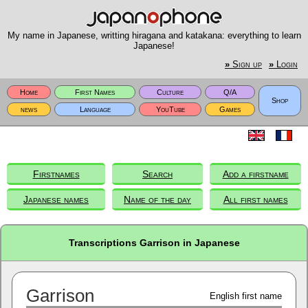
My name in Japanese, writting hiragana and katakana: everything to learn
Japanese!
»
Sign up
»
Login
Home
First Names
Culture
Q/A
Shop
news
Language
YouTube
Games
Firstnames
Search
Add a firstname
Japanese names
Name of the day
All first names
Transcriptions Garrison in Japanese
Garrison
English first name