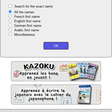
Search for the exact name
All the names
French first name
English first name
German first name
Arabic first name
Miscellaneous