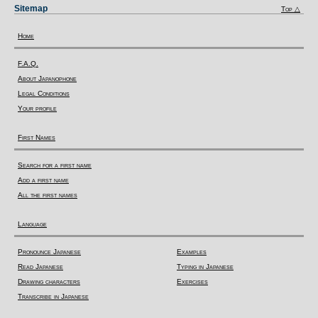
Sitemap
Top △
Home
F.A.Q.
About Japanophone
Legal Conditions
Your profile
First Names
Search for a first name
Add a first name
All the first names
Language
Pronounce Japanese
Examples
Read Japanese
Typing in Japanese
Drawing characters
Exercises
Transcribe in Japanese