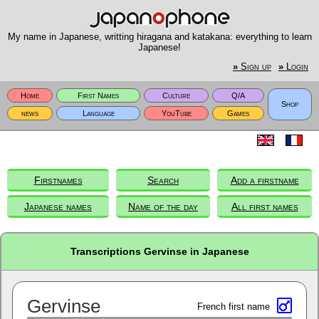
My name in Japanese, writting hiragana and katakana: everything to learn
Japanese!
»
Sign up
»
Login
Home
First Names
Culture
Q/A
Shop
news
Language
YouTube
Games
Firstnames
Search
Add a firstname
Japanese names
Name of the day
All first names
Transcriptions Gervinse in Japanese
Gervinse
French first name