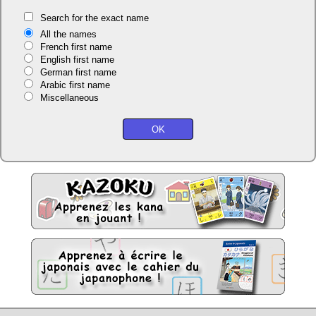
Search for the exact name
All the names
French first name
English first name
German first name
Arabic first name
Miscellaneous