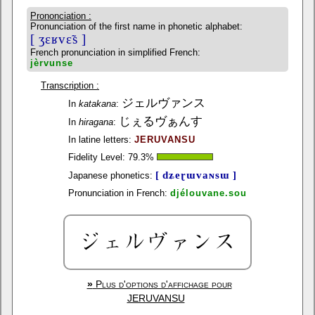
Prononciation :
Pronunciation of the first name in phonetic alphabet:
[ ʒɛʁvɛ̃s ]
French pronunciation in simplified French:
jèrvunse
Transcription :
ジェルヴァンス
In
katakana
:
じぇるヴぁんす
In
hiragana
:
In latine letters:
JERUVANSU
Fidelity Level:
79.3
%
[ dʑeɽɯvaɴsɯ ]
Japanese phonetics:
Pronunciation in French:
djélouvane.sou
»
Plus d'options d'affichage pour
JERUVANSU