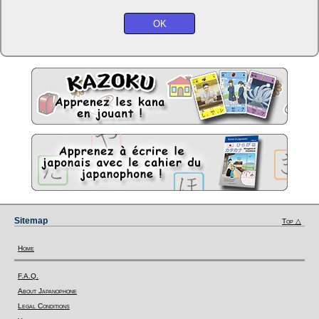
Sitemap
Top △
Home
F.A.Q.
About Japanophone
Legal Conditions