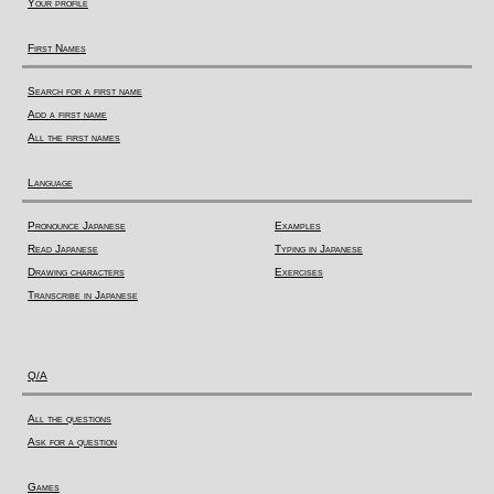
Your profile
First Names
Search for a first name
Add a first name
All the first names
Language
Pronounce Japanese
Examples
Read Japanese
Typing in Japanese
Drawing characters
Exercises
Transcribe in Japanese
Q/A
All the questions
Ask for a question
Games