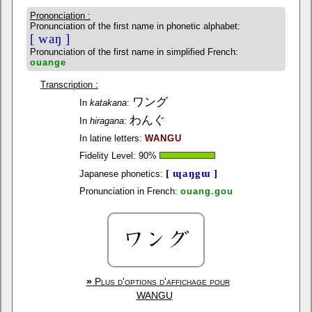
Prononciation :
Pronunciation of the first name in phonetic alphabet:
[ waŋ ]
Pronunciation of the first name in simplified French:
ouange
Transcription :
ワング
In
katakana
:
わんぐ
In
hiragana
:
In latine letters:
WANGU
Fidelity Level:
90
%
[ ɰaŋgɯ ]
Japanese phonetics:
Pronunciation in French:
ouang.gou
»
Plus d'options d'affichage pour
WANGU