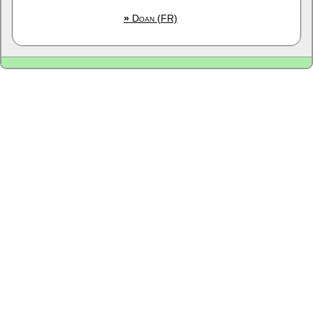
»
Doan (FR)