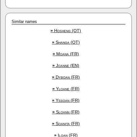
Similar names
»
Hosheng (OT)
»
Shanga (OT)
»
Moana (FR)
»
Joanne (EN)
»
Dyboan (FR)
»
Yloane (FR)
»
Yssoan (FR)
»
Sloann (FR)
»
Soanita (FR)
»
Iloan (FR)