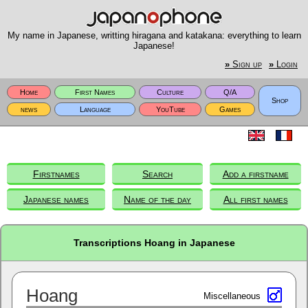
My name in Japanese, writting hiragana and katakana: everything to learn
Japanese!
»
Sign up
»
Login
Home
First Names
Culture
Q/A
Shop
news
Language
YouTube
Games
Firstnames
Search
Add a firstname
Japanese names
Name of the day
All first names
Transcriptions Hoang in Japanese
Hoang
Miscellaneous