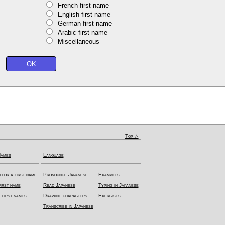
French first name
English first name
German first name
Arabic first name
Miscellaneous
Top △
Names
Language
 for a first name
Pronounce Japanese
Examples
irst name
Read Japanese
Typing in Japanese
 first names
Drawing characters
Exercises
Transcribe in Japanese