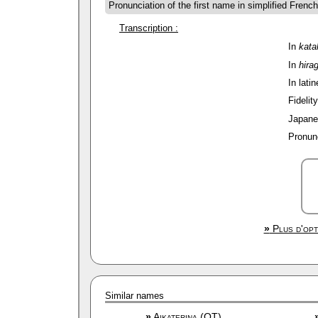
Pronunciation of the first name in simplified Frenc
Transcription :
In
kata
In
hira
In latin
Fidelit
Japane
Pronunc
»
Plus d'opt
Similar names
»
Aikaterina (OT)