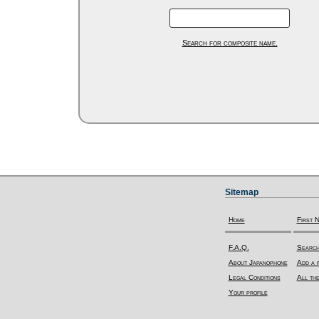
Search for composite name.
Sitemap
Home
First 
F.A.Q.
Search
About Japanophone
Add a f
Legal Conditions
All the
Your profile