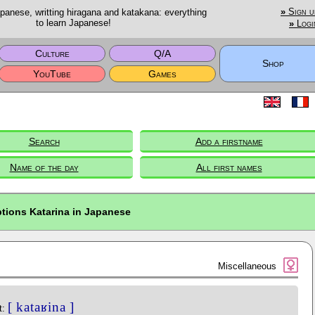
anese, writting hiragana and katakana: everything
»
Sign u
to learn Japanese!
»
Logi
Culture
Q/A
Shop
YouTube
Games
Search
Add a firstname
Name of the day
All first names
ptions Katarina in Japanese
Miscellaneous
[ kataʁina ]
t: