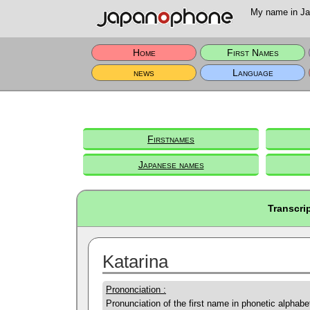
My name in Jap
Home
First Names
news
Language
Firstnames
Japanese names
Transcri
Katarina
Prononciation :
Pronunciation of the first name in phonetic alphabe