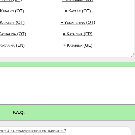
Katalyn (OT)
»
Katase (OT)
Katatshi (OT)
»
Yekatierina (OT)
athalina (OT)
»
Katalyna (FR)
Katarina (EN)
»
Katarina (GE)
F.A.Q.
ut à sa transcription en japonais ?