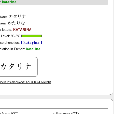
h:
katarina
カタリナ
kana
:
かたりな
gana
:
e letters:
KATARINA
y Level:
96.3
%
[ kataɽina ]
se phonetics:
iation in French:
katalina
ions d'affichage pour
KATARINA
»
Arina (OT)
»
Ecatarina (OT)