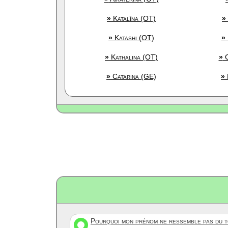
»
Katalîna (OT)
»
»
Katashi (OT)
»
»
Kathalina (OT)
»
C
»
Catarina (GE)
»
Pourquoi mon prénom ne ressemble pas du to