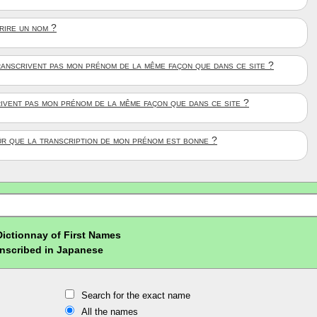
crire un nom ?
anscrivent pas mon prénom de la même façon que dans ce site ?
rivent pas mon prénom de la même façon que dans ce site ?
ûr que la transcription de mon prénom est bonne ?
Dictionnay of First Names
nscribed in Japanese
Search for the exact name
All the names