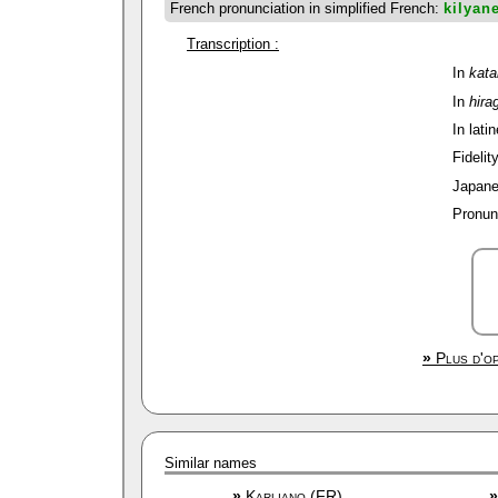
French pronunciation in simplified French:
kilyan
Transcription :
In
kat
In
hira
In latin
Fidelit
Japane
Pronun
»
Plus d'op
Similar names
»
Karliano (FR)
»