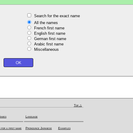
Search for the exact name
All the names
French first name
English first name
German first name
Arabic first name
Miscellaneous
Top △
Names
Language
 for a first name
Pronounce Japanese
Examples