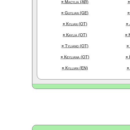
»
Macylia (AR)
»
»
Guylian (GE)
»
»
Kylian (OT)
»
»
Kaylia (OT)
»
M
»
Tyliano (OT)
»
»
Keyliana (OT)
»
K
»
Kyllian (EN)
»