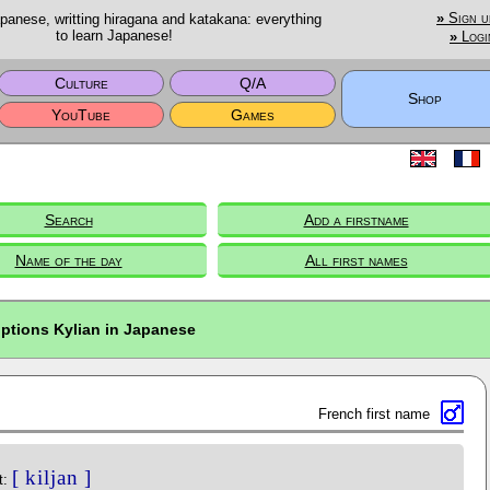
anese, writting hiragana and katakana: everything
»
Sign u
to learn Japanese!
»
Logi
Culture
Q/A
Shop
YouTube
Games
Search
Add a firstname
Name of the day
All first names
iptions Kylian in Japanese
French first name
[ kiljan ]
t: