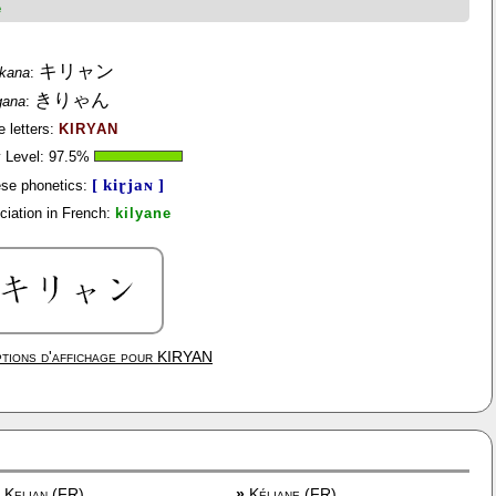
e
キリャン
akana
:
きりゃん
gana
:
e letters:
KIRYAN
y Level:
97.5
%
[ kiɽjaɴ ]
se phonetics:
ciation in French:
kilyane
tions d'affichage pour
KIRYAN
Kelian (FR)
»
Kéliane (FR)