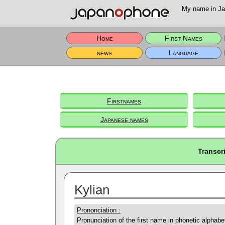
My name in Jap
Home
First Names
news
Language
Firstnames
Japanese names
Transcr
Kylian
Prononciation :
Pronunciation of the first name in phonetic alphabe