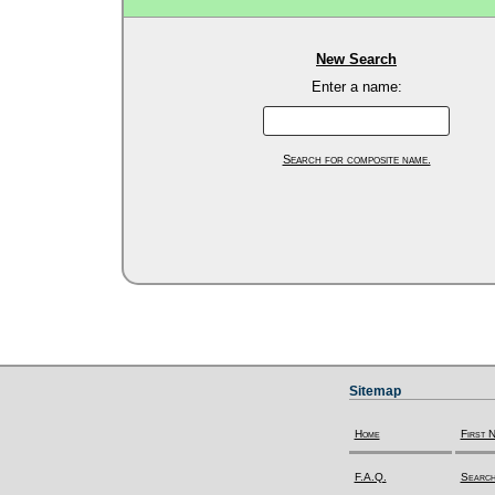
New Search
Enter a name:
Search for composite name.
Sitemap
Home
First 
F.A.Q.
Search