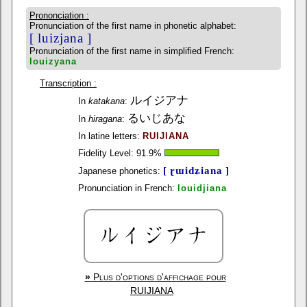
Prononciation :
Pronunciation of the first name in phonetic alphabet:
[ luizjana ]
Pronunciation of the first name in simplified French:
louizyana
Transcription :
ルイジアナ
In
katakana
:
るいじあな
In
hiragana
:
In latine letters:
RUIJIANA
Fidelity Level:
91.9
%
[ ɽɯidʑiana ]
Japanese phonetics:
Pronunciation in French:
louidjiana
»
Plus d'options d'affichage pour
RUIJIANA