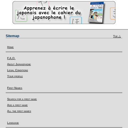
Sitemap
Top △
Home
F.A.Q.
About Japanophone
Legal Conditions
Your profile
First Names
Search for a first name
Add a first name
All the first names
Language