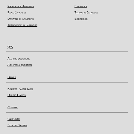
Pronounce Japanese
Examples
Read Japanese
Typing in Japanese
Drawing characters
Exercises
Transcribe in Japanese
Q/A
All the questions
Ask for a question
Games
Kazoku - Card game
Online Games
Culture
Calendar
Scolar System