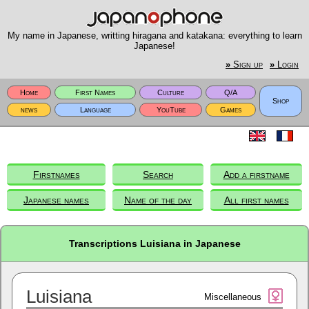
My name in Japanese, writting hiragana and katakana: everything to learn
Japanese!
»
Sign up
»
Login
Home
First Names
Culture
Q/A
Shop
news
Language
YouTube
Games
Firstnames
Search
Add a firstname
Japanese names
Name of the day
All first names
Transcriptions Luisiana in Japanese
Luisiana
Miscellaneous