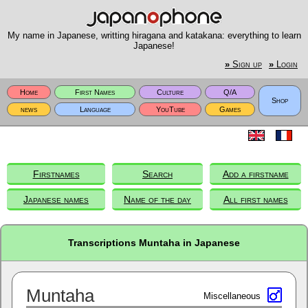
My name in Japanese, writting hiragana and katakana: everything to learn
Japanese!
»
Sign up
»
Login
Home
First Names
Culture
Q/A
Shop
news
Language
YouTube
Games
Firstnames
Search
Add a firstname
Japanese names
Name of the day
All first names
Transcriptions Muntaha in Japanese
Muntaha
Miscellaneous