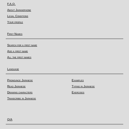
F.A.Q.
About Japanophone
Legal Conditions
Your profile
First Names
Search for a first name
Add a first name
All the first names
Language
Pronounce Japanese
Examples
Read Japanese
Typing in Japanese
Drawing characters
Exercises
Transcribe in Japanese
Q/A