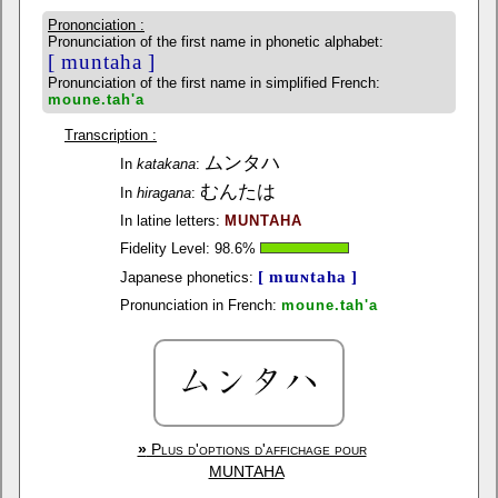
Prononciation :
Pronunciation of the first name in phonetic alphabet:
[ muntaha ]
Pronunciation of the first name in simplified French:
moune.tah'a
Transcription :
ムンタハ
In
katakana
:
むんたは
In
hiragana
:
In latine letters:
MUNTAHA
Fidelity Level:
98.6
%
[ mɯɴtaha ]
Japanese phonetics:
Pronunciation in French:
moune.tah'a
»
Plus d'options d'affichage pour
MUNTAHA