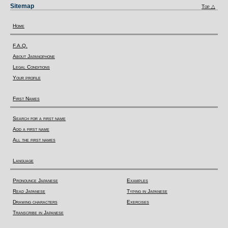
Sitemap
Top △
Home
F.A.Q.
About Japanophone
Legal Conditions
Your profile
First Names
Search for a first name
Add a first name
All the first names
Language
Pronounce Japanese
Examples
Read Japanese
Typing in Japanese
Drawing characters
Exercises
Transcribe in Japanese