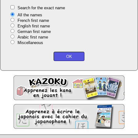
Search for the exact name
All the names
French first name
English first name
German first name
Arabic first name
Miscellaneous