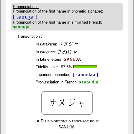
Prononciation :
Pronunciation of the first name in phonetic alphabet:
[ sanuʒa ]
Pronunciation of the first name in simplified French:
sanouja
Transcription :
サヌジャ
In
katakana
:
さぬじゃ
In
hiragana
:
In latine letters:
SANUJA
Fidelity Level:
97.5
%
[ sanɯdʑa ]
Japanese phonetics:
Pronunciation in French:
sanoudja
»
Plus d'options d'affichage pour
SANUJA