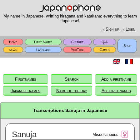
My name in Japanese, writting hiragana and katakana: everything to learn
Japanese!
»
Sign up
»
Login
Home
First Names
Culture
Q/A
Shop
news
Language
YouTube
Games
Firstnames
Search
Add a firstname
Japanese names
Name of the day
All first names
Transcriptions Sanuja in Japanese
Sanuja
Miscellaneous