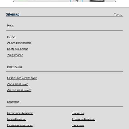
Sitemap
Top △
Home
F.A.Q.
About Japanophone
Legal Conditions
Your profile
First Names
Search for a first name
Add a first name
All the first names
Language
Pronounce Japanese
Examples
Read Japanese
Typing in Japanese
Drawing characters
Exercises