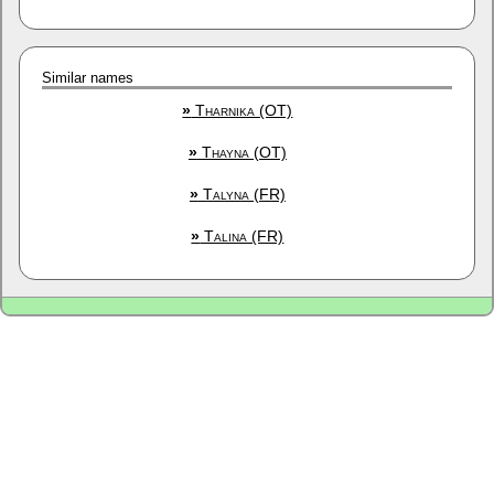
Similar names
»
Tharnika (OT)
»
Thayna (OT)
»
Talyna (FR)
»
Talina (FR)