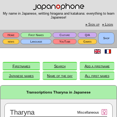
My name in Japanese, writting hiragana and katakana: everything to learn
Japanese!
»
Sign up
»
Login
Home
First Names
Culture
Q/A
Shop
news
Language
YouTube
Games
Firstnames
Search
Add a firstname
Japanese names
Name of the day
All first names
Transcriptions Tharyna in Japanese
Tharyna
Miscellaneous