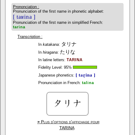
Prononciation :
Pronunciation of the first name in phonetic alphabet:
[ taʁina ]
Pronunciation of the first name in simplified French:
tarina
Transcription :
タリナ
In
katakana
:
たりな
In
hiragana
:
In latine letters:
TARINA
Fidelity Level:
95
%
[ taɽina ]
Japanese phonetics:
Pronunciation in French:
talina
»
Plus d'options d'affichage pour
TARINA