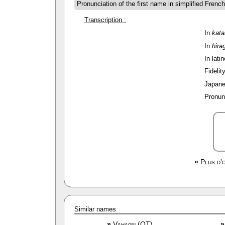
Pronunciation of the first name in simplified Frenc
Transcription :
In
kat
In
hira
In latin
Fidelit
Japane
Pronun
»
Plus d'o
Similar names
»
Vahagn (OT)
»