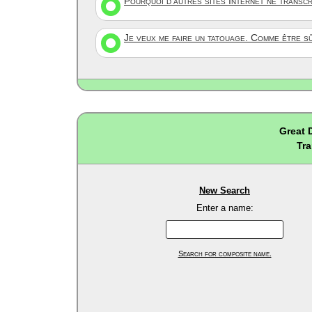
Pourquoi d'autres sites Internet ne transc
Je veux me faire un tatouage. Comme être s
Great 
Tra
New Search
Enter a name:
Search for composite name.