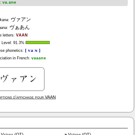
h:
va.ane
ヴァアン
akana
:
ヴぁあん
gana
:
e letters:
VAAN
y Level:
91.3
%
[ vaːɴ ]
se phonetics:
ciation in French:
vaaane
ptions d'affichage pour
VAAN
Vatana (OT)
»
Vathan (OT)