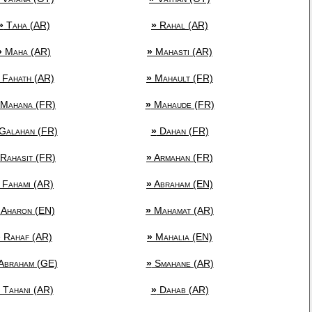
»
Taha (AR)
»
Rahal (AR)
»
Maha (AR)
»
Mahasti (AR)
Fahath (AR)
»
Mahault (FR)
Mahana (FR)
»
Mahaude (FR)
Galahan (FR)
»
Dahan (FR)
Rahasit (FR)
»
Armahan (FR)
Fahami (AR)
»
Abraham (EN)
Aharon (EN)
»
Mahamat (AR)
»
Rahaf (AR)
»
Mahalia (EN)
Abraham (GE)
»
Smahane (AR)
Tahani (AR)
»
Dahab (AR)