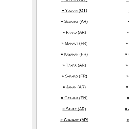
»
Yuvaan (OT)
»
Sebahat (AR)
»
Fahad (AR)
»
»
Mahaut (FR)
»
»
Kayahan (FR)
»
»
Tahar (AR)
»
»
Shahad (FR)
»
»
Jahan (AR)
»
»
Graham (EN)
»
Sahar (AR)
»
»
Chahade (AR)
»