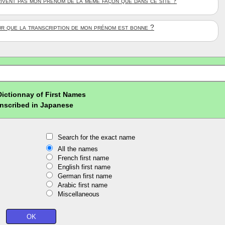
rivent pas mon prénom de la même façon que dans ce site ?
ûr que la transcription de mon prénom est bonne ?
Dictionnay of First Names
nscribed in Japanese
Search for the exact name
All the names
French first name
English first name
German first name
Arabic first name
Miscellaneous