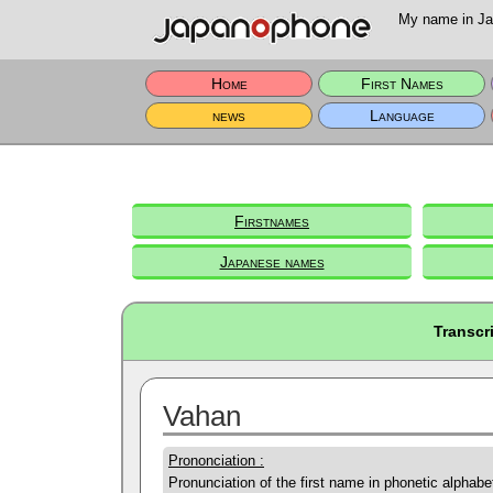
My name in Jap
Home
First Names
news
Language
Firstnames
Japanese names
Transcr
Vahan
Prononciation :
Pronunciation of the first name in phonetic alphabe