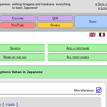
anese, writting hiragana and katakana: everything
»
Sign u
to learn Japanese!
»
Logi
Culture
Q/A
Shop
YouTube
Games
Search
Add a firstname
Name of the day
All first names
iptions Vahan in Japanese
Miscellaneous
[ vaan ]
t: