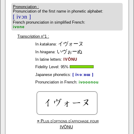
Prononciation :
Pronunciation of the first name in phonetic alphabet:
[ ivɔn ]
French pronunciation in simplified French:
ivone
Transcription n°1 :
イヴォーヌ
In
katakana
:
いヴぉーぬ
In
hiragana
:
In latine letters:
IVŌNU
Fidelity Level:
95
%
[ ivoːnɯ ]
Japanese phonetics:
Pronunciation in French:
ivooonou
»
Plus d'options d'affichage pour
IVŌNU