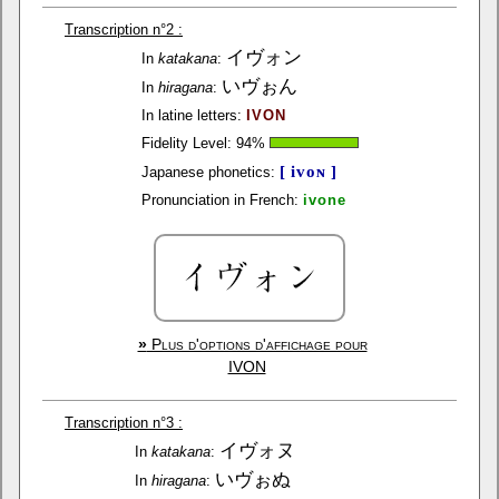
Transcription n°2 :
イヴォン
In
katakana
:
いヴぉん
In
hiragana
:
In latine letters:
IVON
Fidelity Level:
94
%
[ ivoɴ ]
Japanese phonetics:
Pronunciation in French:
ivone
»
Plus d'options d'affichage pour
IVON
Transcription n°3 :
イヴォヌ
In
katakana
:
いヴぉぬ
In
hiragana
: