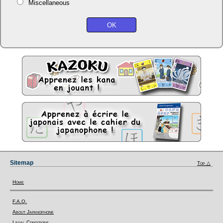
Miscellaneous
Sitemap
Top △
Home
F.A.Q.
About Japanophone
Legal Conditions