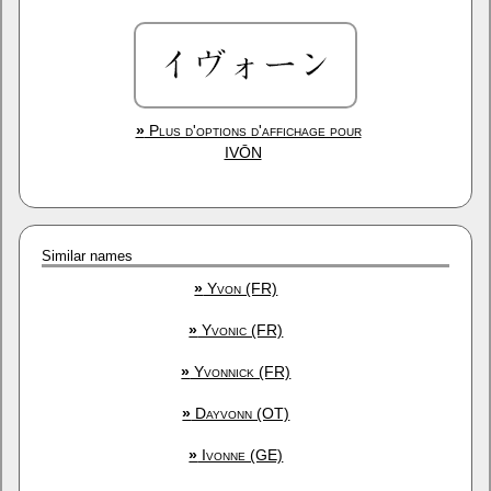
»
Plus d'options d'affichage pour
IVŌN
Similar names
»
Yvon (FR)
»
Yvonic (FR)
»
Yvonnick (FR)
»
Dayvonn (OT)
»
Ivonne (GE)