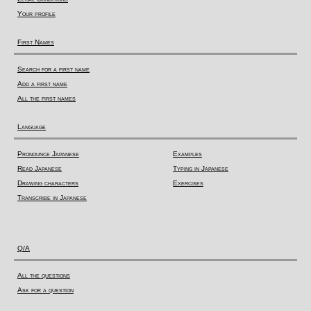
Your profile
First Names
Search for a first name
Add a first name
All the first names
Language
Pronounce Japanese
Examples
Read Japanese
Typing in Japanese
Drawing characters
Exercises
Transcribe in Japanese
Q/A
All the questions
Ask for a question