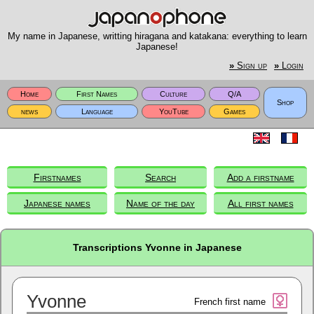
My name in Japanese, writting hiragana and katakana: everything to learn
Japanese!
»
Sign up
»
Login
Home
First Names
Culture
Q/A
Shop
news
Language
YouTube
Games
Firstnames
Search
Add a firstname
Japanese names
Name of the day
All first names
Transcriptions Yvonne in Japanese
Yvonne
French first name