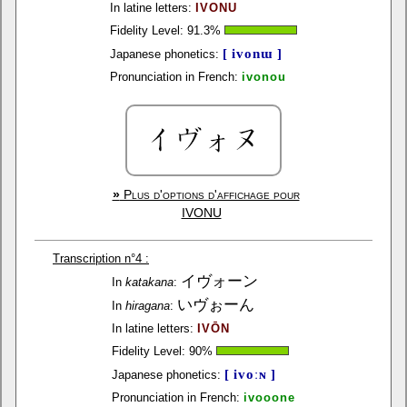
In latine letters:
IVONU
Fidelity Level:
91.3
%
[ ivonɯ ]
Japanese phonetics:
Pronunciation in French:
ivonou
»
Plus d'options d'affichage pour
IVONU
Transcription n°4 :
イヴォーン
In
katakana
:
いヴぉーん
In
hiragana
:
In latine letters:
IVŌN
Fidelity Level:
90
%
[ ivoːɴ ]
Japanese phonetics:
Pronunciation in French:
ivooone