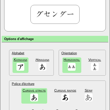
Options d'affichage
Alphabet
Orientation
Katakana
Hiragana
Horizontal
Vertical
Police d'écriture
Cursive stricte
Cursive rapide
Sérif