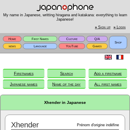
My name in Japanese, writting hiragana and katakana: everything to learn
Japanese!
»
Sign up
»
Login
Home
First Names
Culture
Q/A
Shop
news
Language
YouTube
Games
Firstnames
Search
Add a firstname
Japanese names
Name of the day
All first names
Xhender in Japanese
Xhender
Prénom d'origine indéfine