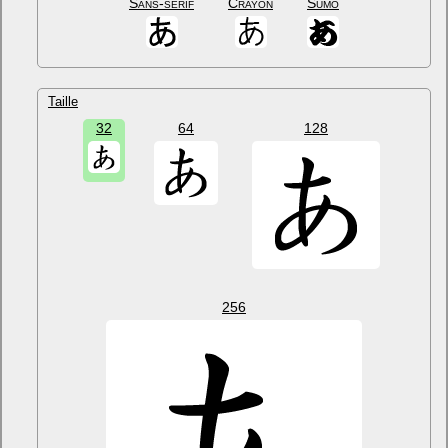
Sans-sérif
Crayon
Sumo
Taille
32
64
128
256