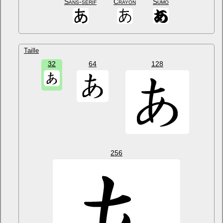
Sans-sérif
Crayon
Sumo
Taille
32
64
128
256