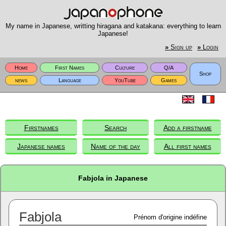
My name in Japanese, writting hiragana and katakana: everything to learn
Japanese!
»
Sign up
»
Login
Home
First Names
Culture
Q/A
Shop
news
Language
YouTube
Games
Firstnames
Search
Add a firstname
Japanese names
Name of the day
All first names
Fabjola in Japanese
Fabjola
Prénom d'origine indéfine