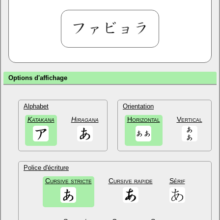
Options d'affichage
Alphabet
Orientation
Katakana
Hiragana
Horizontal
Vertical
Police d'écriture
Cursive stricte
Cursive rapide
Sérif