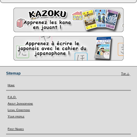
Sitemap
Top △
Home
F.A.Q.
About Japanophone
Legal Conditions
Your profile
First Names