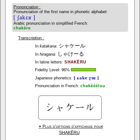
Prononciation :
Pronunciation of the first name in phonetic alphabet:
[ ʃakɛʁ ]
Arabic pronunciation in simplified French:
chakère
Transcription :
シャケール
In
katakana
:
しゃけーる
In
hiragana
:
In latine letters:
SHAKĒRU
Fidelity Level:
96
%
[ ɕakeːɽɯ ]
Japanese phonetics:
Pronunciation in French:
chakééélou
»
Plus d'options d'affichage pour
SHAKĒRU