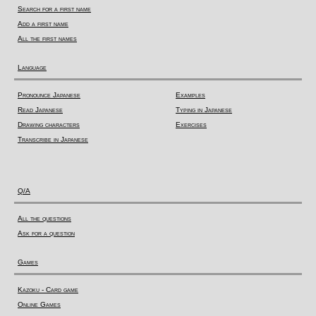
Search for a first name
Add a first name
All the first names
Language
Pronounce Japanese
Examples
Read Japanese
Typing in Japanese
Drawing characters
Exercises
Transcribe in Japanese
Q/A
All the questions
Ask for a question
Games
Kazoku - Card game
Online Games