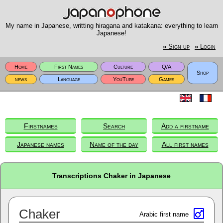
My name in Japanese, writting hiragana and katakana: everything to learn
Japanese!
»
Sign up
»
Login
Home
First Names
Culture
Q/A
Shop
news
Language
YouTube
Games
Firstnames
Search
Add a firstname
Japanese names
Name of the day
All first names
Transcriptions Chaker in Japanese
Chaker
Arabic first name