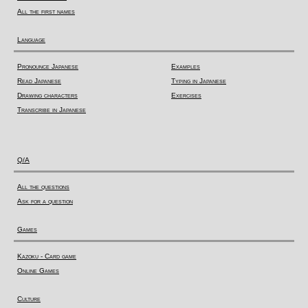
All the first names
Language
Pronounce Japanese
Examples
Read Japanese
Typing in Japanese
Drawing characters
Exercises
Transcribe in Japanese
Q/A
All the questions
Ask for a question
Games
Kazoku - Card game
Online Games
Culture