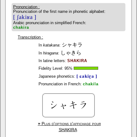
Prononciation :
Pronunciation of the first name in phonetic alphabet:
[ ʃakiʁa ]
Arabic pronunciation in simplified French:
chakira
Transcription :
シャキラ
In
katakana
:
しゃきら
In
hiragana
:
In latine letters:
SHAKIRA
Fidelity Level:
95
%
[ ɕakiɽa ]
Japanese phonetics:
Pronunciation in French:
chakila
»
Plus d'options d'affichage pour
SHAKIRA