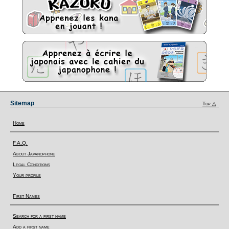
Sitemap
Top △
Home
F.A.Q.
About Japanophone
Legal Conditions
Your profile
First Names
Search for a first name
Add a first name