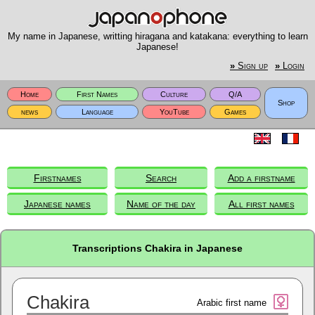
My name in Japanese, writting hiragana and katakana: everything to learn
Japanese!
»
Sign up
»
Login
Home
First Names
Culture
Q/A
Shop
news
Language
YouTube
Games
Firstnames
Search
Add a firstname
Japanese names
Name of the day
All first names
Transcriptions Chakira in Japanese
Chakira
Arabic first name