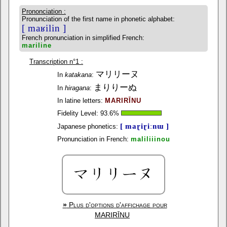
Prononciation :
Pronunciation of the first name in phonetic alphabet:
[ maʁilin ]
French pronunciation in simplified French:
mariline
Transcription n°1 :
マリリーヌ
In
katakana
:
まりりーぬ
In
hiragana
:
In latine letters:
MARIRĪNU
Fidelity Level:
93.6
%
[ maɽiɽiːnɯ ]
Japanese phonetics:
Pronunciation in French:
maliliiinou
»
Plus d'options d'affichage pour
MARIRĪNU