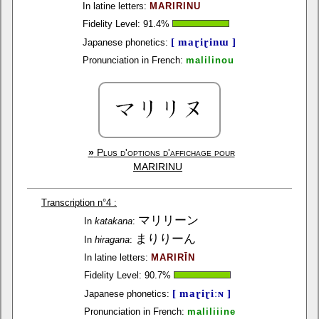
In latine letters:
MARIRINU
Fidelity Level:
91.4
%
[ maɽiɽinɯ ]
Japanese phonetics:
Pronunciation in French:
malilinou
»
Plus d'options d'affichage pour
MARIRINU
Transcription n°4 :
マリリーン
In
katakana
:
まりりーん
In
hiragana
:
In latine letters:
MARIRĪN
Fidelity Level:
90.7
%
[ maɽiɽiːɴ ]
Japanese phonetics:
Pronunciation in French:
maliliiine