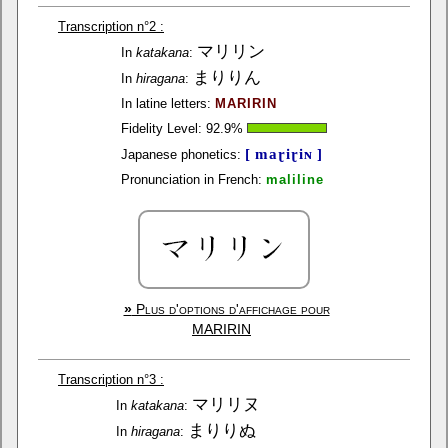
Transcription n°2 :
マリリン
In
katakana
:
まりりん
In
hiragana
:
In latine letters:
MARIRIN
Fidelity Level:
92.9
%
[ maɽiɽiɴ ]
Japanese phonetics:
Pronunciation in French:
maliline
»
Plus d'options d'affichage pour
MARIRIN
Transcription n°3 :
マリリヌ
In
katakana
:
まりりぬ
In
hiragana
: