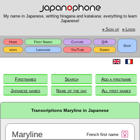
My name in Japanese, writting hiragana and katakana: everything to learn
Japanese!
»
Sign up
»
Login
Home
First Names
Culture
Q/A
Shop
news
Language
YouTube
Games
Firstnames
Search
Add a firstname
Japanese names
Name of the day
All first names
Transcriptions Maryline in Japanese
Maryline
French first name