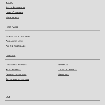
F.A.Q.
About Japanophone
Legal Conditions
Your profile
First Names
Search for a first name
Add a first name
All the first names
Language
Pronounce Japanese
Examples
Read Japanese
Typing in Japanese
Drawing characters
Exercises
Transcribe in Japanese
Q/A