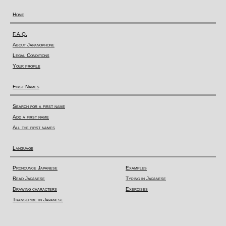
Home
F.A.Q.
About Japanophone
Legal Conditions
Your profile
First Names
Search for a first name
Add a first name
All the first names
Language
Pronounce Japanese
Examples
Read Japanese
Typing in Japanese
Drawing characters
Exercises
Transcribe in Japanese