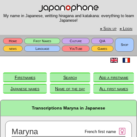
My name in Japanese, writting hiragana and katakana: everything to learn
Japanese!
»
Sign up
»
Login
Home
First Names
Culture
Q/A
Shop
news
Language
YouTube
Games
Firstnames
Search
Add a firstname
Japanese names
Name of the day
All first names
Transcriptions Maryna in Japanese
Maryna
French first name