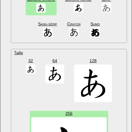
Sans-sérif
Crayon
Sumo
Taille
32
64
128
256