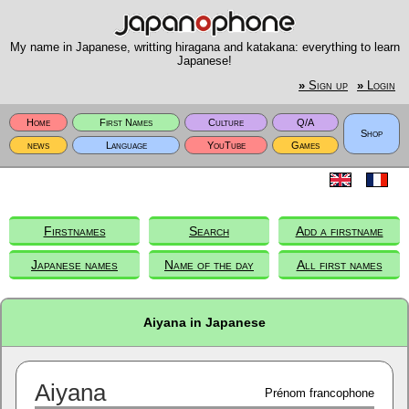
My name in Japanese, writting hiragana and katakana: everything to learn
Japanese!
»
Sign up
»
Login
Home
First Names
Culture
Q/A
Shop
news
Language
YouTube
Games
Firstnames
Search
Add a firstname
Japanese names
Name of the day
All first names
Aiyana in Japanese
Aiyana
Prénom francophone