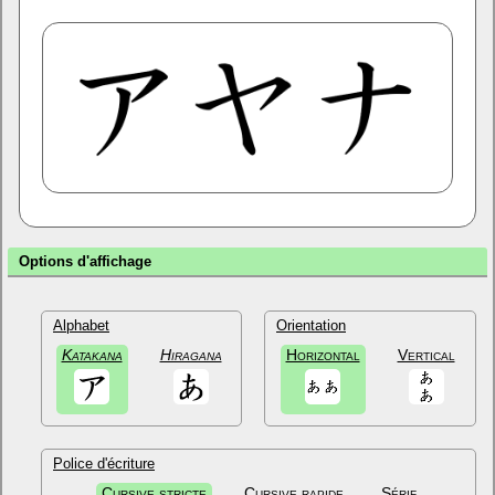
Options d'affichage
Alphabet
Orientation
Katakana
Hiragana
Horizontal
Vertical
Police d'écriture
Cursive stricte
Cursive rapide
Sérif