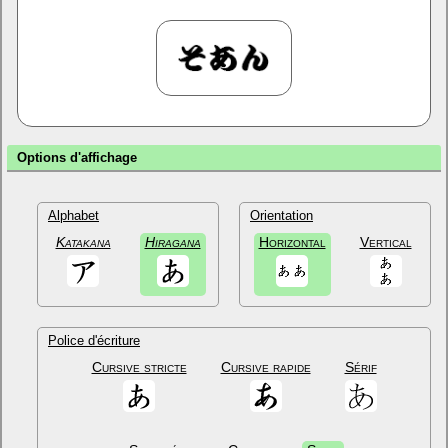
Options d'affichage
Alphabet
Orientation
Katakana
Hiragana
Horizontal
Vertical
Police d'écriture
Cursive stricte
Cursive rapide
Sérif