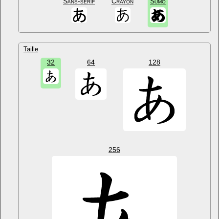
Sans-sérif
Crayon
Sumo
Taille
32
64
128
256