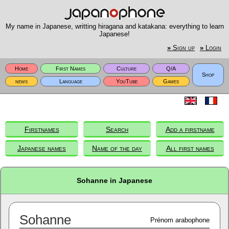
My name in Japanese, writting hiragana and katakana: everything to learn
Japanese!
»
Sign up
»
Login
Home
First Names
Culture
Q/A
Shop
news
Language
YouTube
Games
Firstnames
Search
Add a firstname
Japanese names
Name of the day
All first names
Sohanne in Japanese
Sohanne
Prénom arabophone