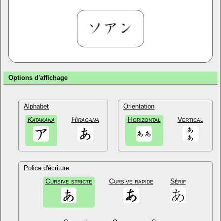
Options d'affichage
Alphabet
Orientation
Katakana
Hiragana
Horizontal
Vertical
Police d'écriture
Cursive stricte
Cursive rapide
Sérif