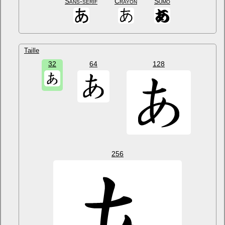
Sans-sérif
Crayon
Sumo
Taille
32
64
128
256