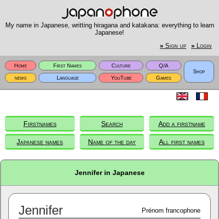
My name in Japanese, writting hiragana and katakana: everything to learn
Japanese!
»
Sign up
»
Login
Home
First Names
Culture
Q/A
Shop
news
Language
YouTube
Games
Firstnames
Search
Add a firstname
Japanese names
Name of the day
All first names
Jennifer in Japanese
Jennifer
Prénom francophone