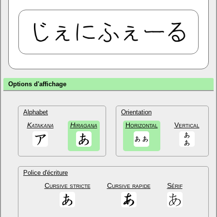
Options d'affichage
Alphabet
Orientation
Katakana
Hiragana
Horizontal
Vertical
Police d'écriture
Cursive stricte
Cursive rapide
Sérif