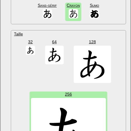
Sans-sérif
Crayon
Sumo
Taille
32
64
128
256