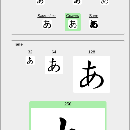
Sans-sérif
Crayon
Sumo
Taille
32
64
128
256