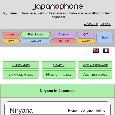
My name in Japanese, writting hiragana and katakana: everything to learn
Japanese!
»
Sign up
»
Login
Home
First Names
Culture
Q/A
Shop
news
Language
YouTube
Games
Firstnames
Search
Add a firstname
Japanese names
Name of the day
All first names
Niryana in Japanese
Niryana
Prénom d'origine indéfine