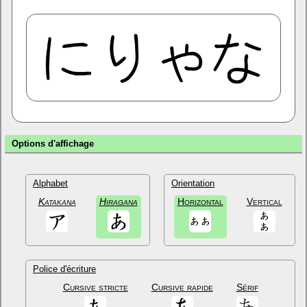
Options d'affichage
Alphabet
Orientation
Katakana
Hiragana
Horizontal
Vertical
Police d'écriture
Cursive stricte
Cursive rapide
Sérif