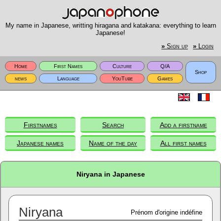
My name in Japanese, writting hiragana and katakana: everything to learn
Japanese!
»
Sign up
»
Login
Home
First Names
Culture
Q/A
Shop
news
Language
YouTube
Games
Firstnames
Search
Add a firstname
Japanese names
Name of the day
All first names
Niryana in Japanese
Niryana
Prénom d'origine indéfine