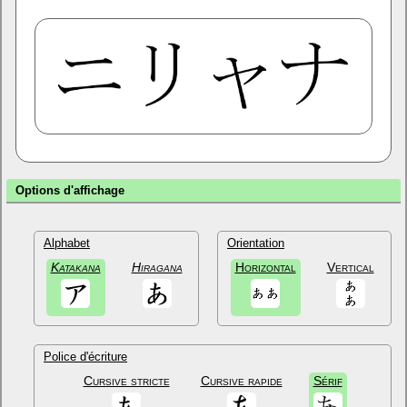
Options d'affichage
Alphabet
Orientation
Katakana
Hiragana
Horizontal
Vertical
Police d'écriture
Cursive stricte
Cursive rapide
Sérif