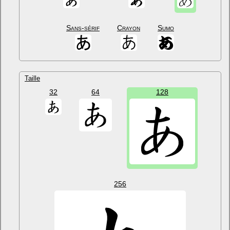
Sans-sérif
Crayon
Sumo
Taille
32
64
128
256