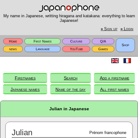
My name in Japanese, writting hiragana and katakana: everything to learn
Japanese!
»
Sign up
»
Login
Home
First Names
Culture
Q/A
Shop
news
Language
YouTube
Games
Firstnames
Search
Add a firstname
Japanese names
Name of the day
All first names
Julian in Japanese
Julian
Prénom francophone