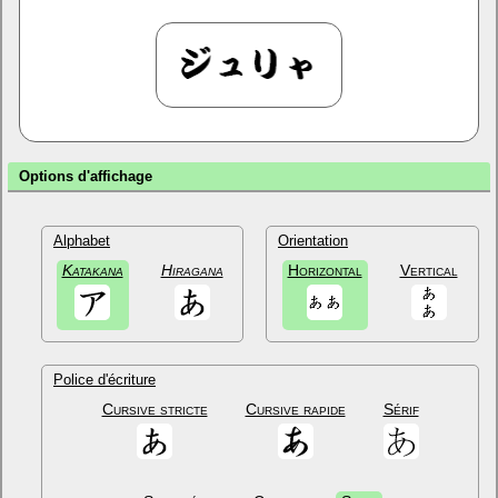
Options d'affichage
Alphabet
Orientation
Katakana
Hiragana
Horizontal
Vertical
Police d'écriture
Cursive stricte
Cursive rapide
Sérif