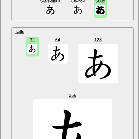
Sans-sérif
Crayon
Sumo
Taille
32
64
128
256