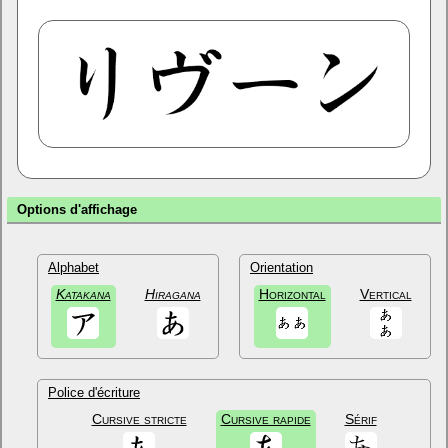
Options d'affichage
Alphabet
Orientation
Katakana
Hiragana
Horizontal
Vertical
Police d'écriture
Cursive stricte
Cursive rapide
Sérif