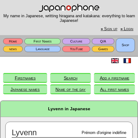
My name in Japanese, writting hiragana and katakana: everything to learn
Japanese!
»
Sign up
»
Login
Home
First Names
Culture
Q/A
Shop
news
Language
YouTube
Games
Firstnames
Search
Add a firstname
Japanese names
Name of the day
All first names
Lyvenn in Japanese
Lyvenn
Prénom d'origine indéfine