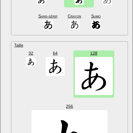
Sans-sérif
Crayon
Sumo
Taille
32
64
128
256