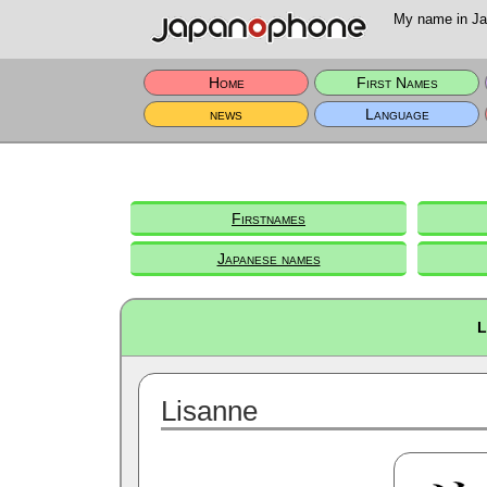
My name in Jap
Home
First Names
news
Language
Firstnames
Japanese names
L
Lisanne