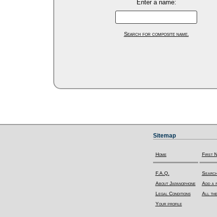
Enter a name:
Search for composite name.
Sitemap
Home
First 
F.A.Q.
Search
About Japanophone
Add a f
Legal Conditions
All the
Your profile