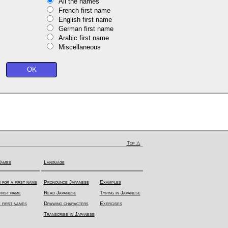
All the names
French first name
English first name
German first name
Arabic first name
Miscellaneous
Top △
Names
Language
 for a first name
Pronounce Japanese
Examples
irst name
Read Japanese
Typing in Japanese
 first names
Drawing characters
Exercises
Transcribe in Japanese