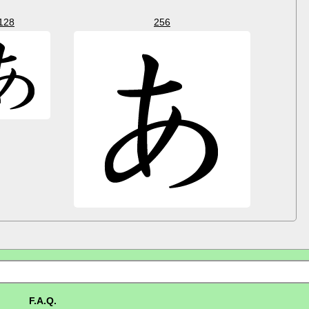
128
256
F.A.Q.