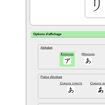
Options d'affichage
Alphabet
Katakana
Hiragana
Police d'écriture
Cursive stricte
Cursive r