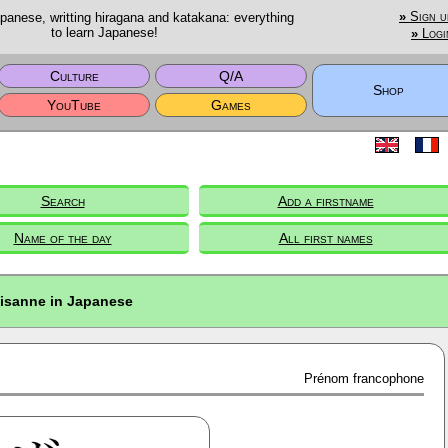
anese, writting hiragana and katakana: everything
»
Sign u
to learn Japanese!
»
Logi
Culture
Q/A
Shop
YouTube
Games
Search
Add a firstname
Name of the day
All first names
isanne in Japanese
Prénom francophone