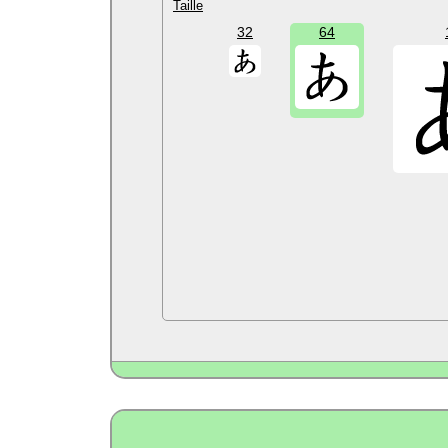
Taille
32
64