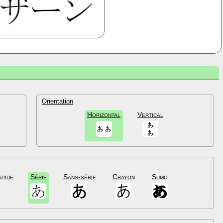
Orientation
Horizontal
Vertical
apide
Sérif
Sans-sérif
Crayon
Sumo